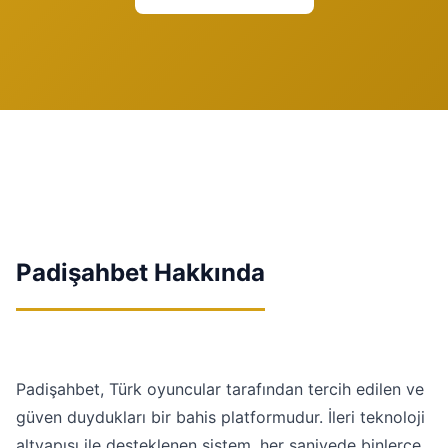
Padişahbet Hakkında
Padişahbet, Türk oyuncular tarafından tercih edilen ve
güven duydukları bir bahis platformudur. İleri teknoloji
altyapısı ile desteklenen sistem, her saniyede binlerce