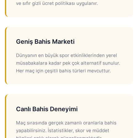
ve sıfır gizli ücret politikası uygulanır.
Geniş Bahis Marketi
Dünyanın en büyük spor etkinliklerinden yerel
müsabakalara kadar pek çok alternatif sunulur.
Her maç için çeşitli bahis türleri mevcuttur.
Canlı Bahis Deneyimi
Maç sırasında gerçek zamanlı oranlarla bahis
yapabilirsiniz. İstatistikler, skor ve müddet