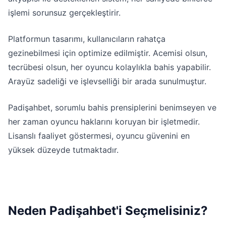
işlemi sorunsuz gerçekleştirir.
Platformun tasarımı, kullanıcıların rahatça
gezinebilmesi için optimize edilmiştir. Acemisi olsun,
tecrübesi olsun, her oyuncu kolaylıkla bahis yapabilir.
Arayüz sadeliği ve işlevselliği bir arada sunulmuştur.
Padişahbet, sorumlu bahis prensiplerini benimseyen ve
her zaman oyuncu haklarını koruyan bir işletmedir.
Lisanslı faaliyet göstermesi, oyuncu güvenini en
yüksek düzeyde tutmaktadır.
Neden Padişahbet'i Seçmelisiniz?