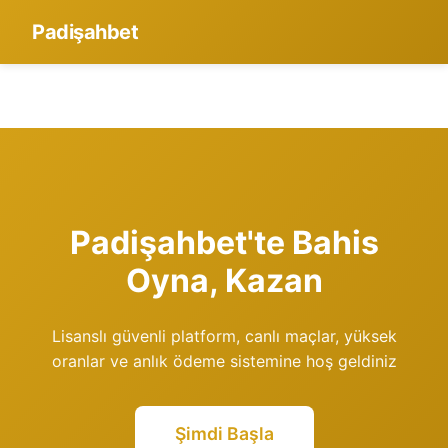
Padişahbet
Padişahbet'te Bahis
Oyna, Kazan
Lisanslı güvenli platform, canlı maçlar, yüksek
oranlar ve anlık ödeme sistemine hoş geldiniz
Şimdi Başla