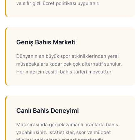
ve sıfır gizli ücret politikası uygulanır.
Geniş Bahis Marketi
Dünyanın en büyük spor etkinliklerinden yerel
müsabakalara kadar pek çok alternatif sunulur.
Her maç için çeşitli bahis türleri mevcuttur.
Canlı Bahis Deneyimi
Maç sırasında gerçek zamanlı oranlarla bahis
yapabilirsiniz. İstatistikler, skor ve müddet