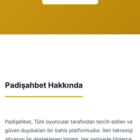
Padişahbet Hakkında
Padişahbet, Türk oyuncular tarafından tercih edilen ve
güven duydukları bir bahis platformudur. İleri teknoloji
altyapısı ile desteklenen sistem, her saniyede binlerce