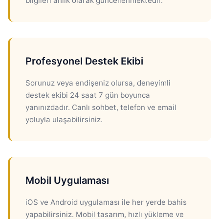
bilgileri anlık olarak güncellenmektedir.
Profesyonel Destek Ekibi
Sorunuz veya endişeniz olursa, deneyimli
destek ekibi 24 saat 7 gün boyunca
yanınızdadır. Canlı sohbet, telefon ve email
yoluyla ulaşabilirsiniz.
Mobil Uygulaması
iOS ve Android uygulaması ile her yerde bahis
yapabilirsiniz. Mobil tasarım, hızlı yükleme ve