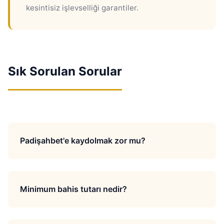
kesintisiz işlevselliği garantiler.
Sık Sorulan Sorular
Padişahbet'e kaydolmak zor mu?
Minimum bahis tutarı nedir?