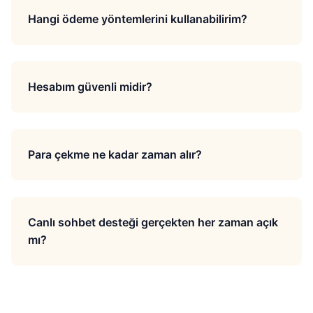
Hangi ödeme yöntemlerini kullanabilirim?
Hesabım güvenli midir?
Para çekme ne kadar zaman alır?
Canlı sohbet desteği gerçekten her zaman açık
mı?