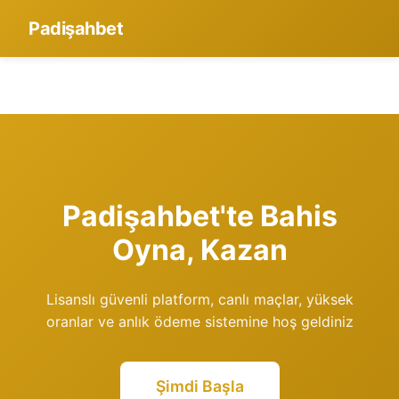
Padişahbet
Padişahbet'te Bahis
Oyna, Kazan
Lisanslı güvenli platform, canlı maçlar, yüksek
oranlar ve anlık ödeme sistemine hoş geldiniz
Şimdi Başla