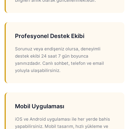
bilgileri anlık olarak güncellenmektedir.
Profesyonel Destek Ekibi
Sorunuz veya endişeniz olursa, deneyimli
destek ekibi 24 saat 7 gün boyunca
yanınızdadır. Canlı sohbet, telefon ve email
yoluyla ulaşabilirsiniz.
Mobil Uygulaması
iOS ve Android uygulaması ile her yerde bahis
yapabilirsiniz. Mobil tasarım, hızlı yükleme ve