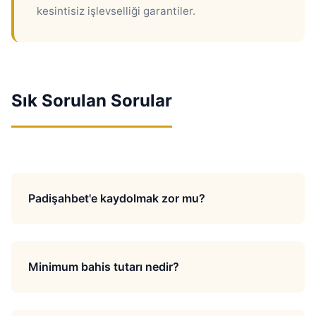
kesintisiz işlevselliği garantiler.
Sık Sorulan Sorular
Padişahbet'e kaydolmak zor mu?
Minimum bahis tutarı nedir?