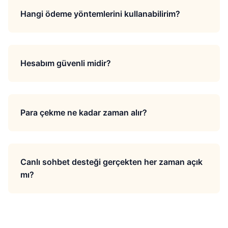
Hangi ödeme yöntemlerini kullanabilirim?
Hesabım güvenli midir?
Para çekme ne kadar zaman alır?
Canlı sohbet desteği gerçekten her zaman açık
mı?