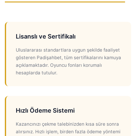
Lisanslı ve Sertifikalı
Uluslararası standartlara uygun şekilde faaliyet
gösteren Padişahbet, tüm sertifikalarını kamuya
açıklamaktadır. Oyuncu fonları korumalı
hesaplarda tutulur.
Hızlı Ödeme Sistemi
Kazancınızı çekme talebinizden kısa süre sonra
alırsınız. Hızlı işlem, birden fazla ödeme yöntemi