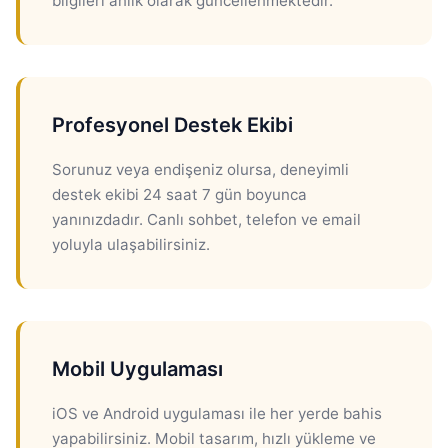
bilgileri anlık olarak güncellenmektedir.
Profesyonel Destek Ekibi
Sorunuz veya endişeniz olursa, deneyimli
destek ekibi 24 saat 7 gün boyunca
yanınızdadır. Canlı sohbet, telefon ve email
yoluyla ulaşabilirsiniz.
Mobil Uygulaması
iOS ve Android uygulaması ile her yerde bahis
yapabilirsiniz. Mobil tasarım, hızlı yükleme ve