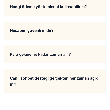
Hangi ödeme yöntemlerini kullanabilirim?
Hesabım güvenli midir?
Para çekme ne kadar zaman alır?
Canlı sohbet desteği gerçekten her zaman açık
mı?