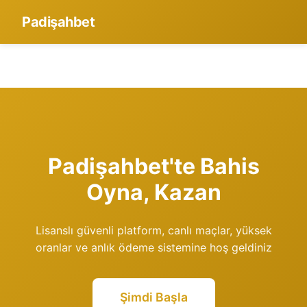
Padişahbet
Padişahbet'te Bahis
Oyna, Kazan
Lisanslı güvenli platform, canlı maçlar, yüksek
oranlar ve anlık ödeme sistemine hoş geldiniz
Şimdi Başla