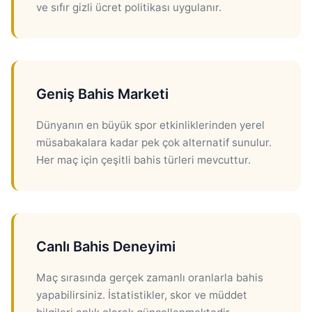
ve sıfır gizli ücret politikası uygulanır.
Geniş Bahis Marketi
Dünyanın en büyük spor etkinliklerinden yerel
müsabakalara kadar pek çok alternatif sunulur.
Her maç için çeşitli bahis türleri mevcuttur.
Canlı Bahis Deneyimi
Maç sırasında gerçek zamanlı oranlarla bahis
yapabilirsiniz. İstatistikler, skor ve müddet