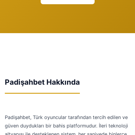
Padişahbet Hakkında
Padişahbet, Türk oyuncular tarafından tercih edilen ve
güven duydukları bir bahis platformudur. İleri teknoloji
altyapısı ile desteklenen sistem, her saniyede binlerce