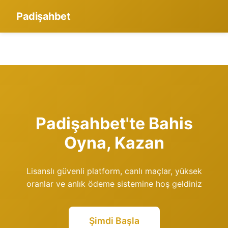
Padişahbet
Padişahbet'te Bahis
Oyna, Kazan
Lisanslı güvenli platform, canlı maçlar, yüksek
oranlar ve anlık ödeme sistemine hoş geldiniz
Şimdi Başla