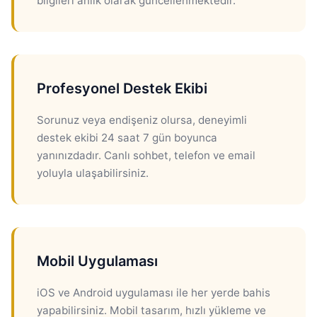
bilgileri anlık olarak güncellenmektedir.
Profesyonel Destek Ekibi
Sorunuz veya endişeniz olursa, deneyimli
destek ekibi 24 saat 7 gün boyunca
yanınızdadır. Canlı sohbet, telefon ve email
yoluyla ulaşabilirsiniz.
Mobil Uygulaması
iOS ve Android uygulaması ile her yerde bahis
yapabilirsiniz. Mobil tasarım, hızlı yükleme ve