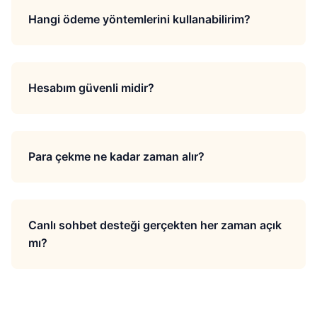
Hangi ödeme yöntemlerini kullanabilirim?
Hesabım güvenli midir?
Para çekme ne kadar zaman alır?
Canlı sohbet desteği gerçekten her zaman açık
mı?