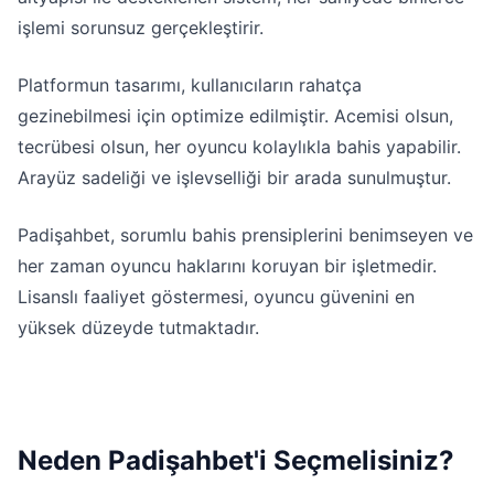
işlemi sorunsuz gerçekleştirir.
Platformun tasarımı, kullanıcıların rahatça
gezinebilmesi için optimize edilmiştir. Acemisi olsun,
tecrübesi olsun, her oyuncu kolaylıkla bahis yapabilir.
Arayüz sadeliği ve işlevselliği bir arada sunulmuştur.
Padişahbet, sorumlu bahis prensiplerini benimseyen ve
her zaman oyuncu haklarını koruyan bir işletmedir.
Lisanslı faaliyet göstermesi, oyuncu güvenini en
yüksek düzeyde tutmaktadır.
Neden Padişahbet'i Seçmelisiniz?