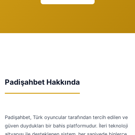
Padişahbet Hakkında
Padişahbet, Türk oyuncular tarafından tercih edilen ve
güven duydukları bir bahis platformudur. İleri teknoloji
altyapısı ile desteklenen sistem, her saniyede binlerce