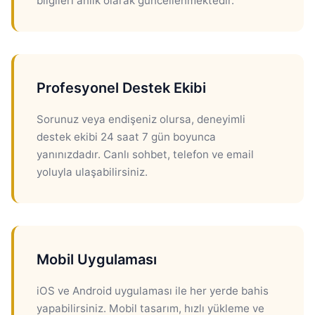
bilgileri anlık olarak güncellenmektedir.
Profesyonel Destek Ekibi
Sorunuz veya endişeniz olursa, deneyimli
destek ekibi 24 saat 7 gün boyunca
yanınızdadır. Canlı sohbet, telefon ve email
yoluyla ulaşabilirsiniz.
Mobil Uygulaması
iOS ve Android uygulaması ile her yerde bahis
yapabilirsiniz. Mobil tasarım, hızlı yükleme ve