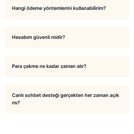
Hangi ödeme yöntemlerini kullanabilirim?
Hesabım güvenli midir?
Para çekme ne kadar zaman alır?
Canlı sohbet desteği gerçekten her zaman açık
mı?