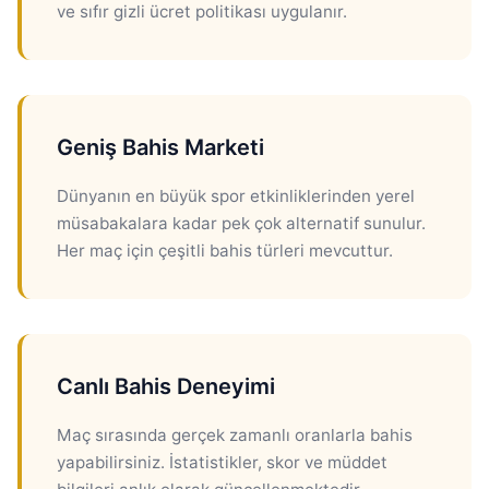
ve sıfır gizli ücret politikası uygulanır.
Geniş Bahis Marketi
Dünyanın en büyük spor etkinliklerinden yerel
müsabakalara kadar pek çok alternatif sunulur.
Her maç için çeşitli bahis türleri mevcuttur.
Canlı Bahis Deneyimi
Maç sırasında gerçek zamanlı oranlarla bahis
yapabilirsiniz. İstatistikler, skor ve müddet