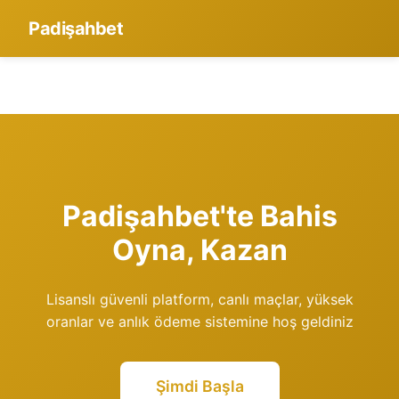
Padişahbet
Padişahbet'te Bahis
Oyna, Kazan
Lisanslı güvenli platform, canlı maçlar, yüksek
oranlar ve anlık ödeme sistemine hoş geldiniz
Şimdi Başla