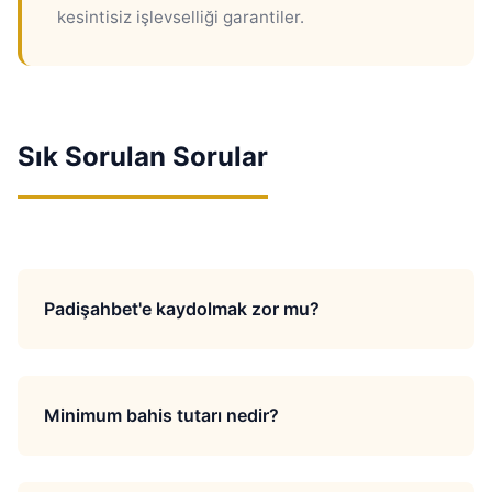
kesintisiz işlevselliği garantiler.
Sık Sorulan Sorular
Padişahbet'e kaydolmak zor mu?
Minimum bahis tutarı nedir?