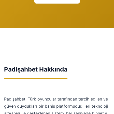
Padişahbet Hakkında
Padişahbet, Türk oyuncular tarafından tercih edilen ve
güven duydukları bir bahis platformudur. İleri teknoloji
altyapısı ile desteklenen sistem, her saniyede binlerce