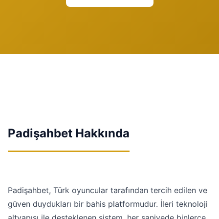
Padişahbet Hakkında
Padişahbet, Türk oyuncular tarafından tercih edilen ve
güven duydukları bir bahis platformudur. İleri teknoloji
altyapısı ile desteklenen sistem, her saniyede binlerce