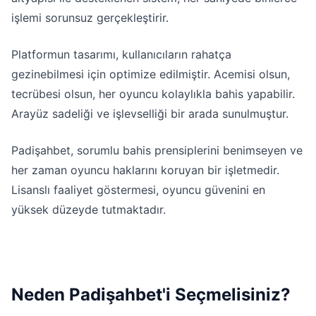
işlemi sorunsuz gerçekleştirir.
Platformun tasarımı, kullanıcıların rahatça
gezinebilmesi için optimize edilmiştir. Acemisi olsun,
tecrübesi olsun, her oyuncu kolaylıkla bahis yapabilir.
Arayüz sadeliği ve işlevselliği bir arada sunulmuştur.
Padişahbet, sorumlu bahis prensiplerini benimseyen ve
her zaman oyuncu haklarını koruyan bir işletmedir.
Lisanslı faaliyet göstermesi, oyuncu güvenini en
yüksek düzeyde tutmaktadır.
Neden Padişahbet'i Seçmelisiniz?