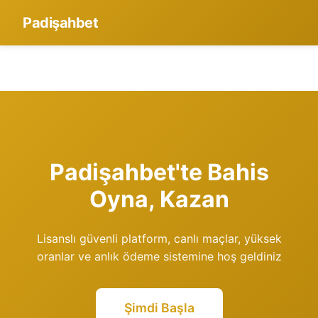
Padişahbet
Padişahbet'te Bahis
Oyna, Kazan
Lisanslı güvenli platform, canlı maçlar, yüksek
oranlar ve anlık ödeme sistemine hoş geldiniz
Şimdi Başla