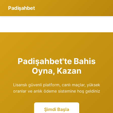
Padişahbet
Padişahbet'te Bahis
Oyna, Kazan
Lisanslı güvenli platform, canlı maçlar, yüksek
oranlar ve anlık ödeme sistemine hoş geldiniz
Şimdi Başla