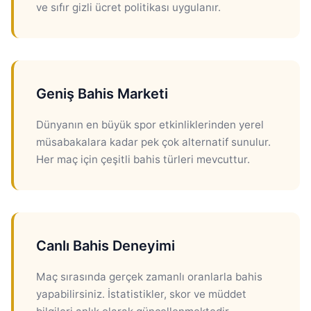
ve sıfır gizli ücret politikası uygulanır.
Geniş Bahis Marketi
Dünyanın en büyük spor etkinliklerinden yerel
müsabakalara kadar pek çok alternatif sunulur.
Her maç için çeşitli bahis türleri mevcuttur.
Canlı Bahis Deneyimi
Maç sırasında gerçek zamanlı oranlarla bahis
yapabilirsiniz. İstatistikler, skor ve müddet