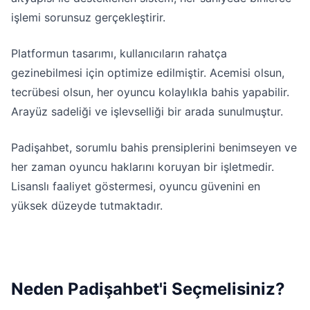
işlemi sorunsuz gerçekleştirir.
Platformun tasarımı, kullanıcıların rahatça
gezinebilmesi için optimize edilmiştir. Acemisi olsun,
tecrübesi olsun, her oyuncu kolaylıkla bahis yapabilir.
Arayüz sadeliği ve işlevselliği bir arada sunulmuştur.
Padişahbet, sorumlu bahis prensiplerini benimseyen ve
her zaman oyuncu haklarını koruyan bir işletmedir.
Lisanslı faaliyet göstermesi, oyuncu güvenini en
yüksek düzeyde tutmaktadır.
Neden Padişahbet'i Seçmelisiniz?