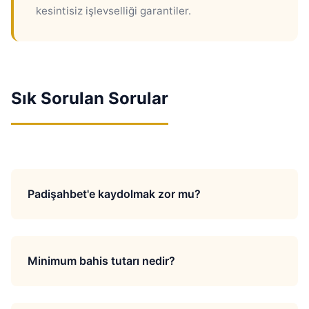
kesintisiz işlevselliği garantiler.
Sık Sorulan Sorular
Padişahbet'e kaydolmak zor mu?
Minimum bahis tutarı nedir?