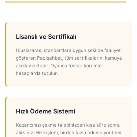
Lisanslı ve Sertifikalı
Uluslararası standartlara uygun şekilde faaliyet
gösteren Padişahbet, tüm sertifikalarını kamuya
açıklamaktadır. Oyuncu fonları korumalı
hesaplarda tutulur.
Hızlı Ödeme Sistemi
Kazancınızı çekme talebinizden kısa süre sonra
alırsınız. Hızlı işlem, birden fazla ödeme yöntemi