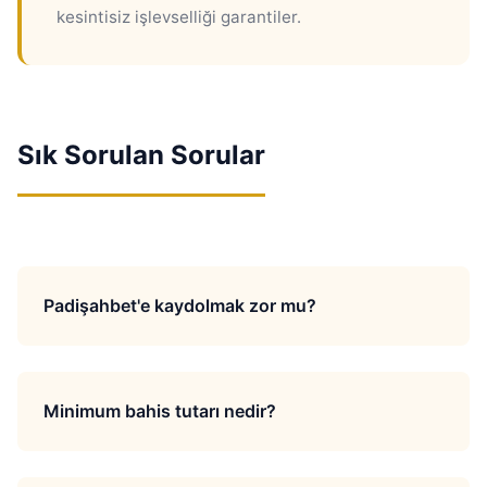
kesintisiz işlevselliği garantiler.
Sık Sorulan Sorular
Padişahbet'e kaydolmak zor mu?
Minimum bahis tutarı nedir?