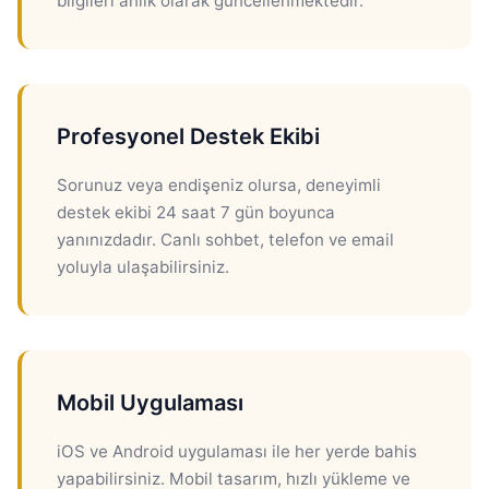
bilgileri anlık olarak güncellenmektedir.
Profesyonel Destek Ekibi
Sorunuz veya endişeniz olursa, deneyimli
destek ekibi 24 saat 7 gün boyunca
yanınızdadır. Canlı sohbet, telefon ve email
yoluyla ulaşabilirsiniz.
Mobil Uygulaması
iOS ve Android uygulaması ile her yerde bahis
yapabilirsiniz. Mobil tasarım, hızlı yükleme ve