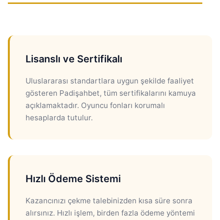
Lisanslı ve Sertifikalı
Uluslararası standartlara uygun şekilde faaliyet
gösteren Padişahbet, tüm sertifikalarını kamuya
açıklamaktadır. Oyuncu fonları korumalı
hesaplarda tutulur.
Hızlı Ödeme Sistemi
Kazancınızı çekme talebinizden kısa süre sonra
alırsınız. Hızlı işlem, birden fazla ödeme yöntemi