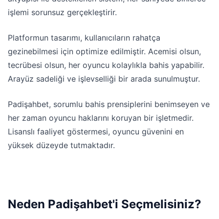
işlemi sorunsuz gerçekleştirir.
Platformun tasarımı, kullanıcıların rahatça
gezinebilmesi için optimize edilmiştir. Acemisi olsun,
tecrübesi olsun, her oyuncu kolaylıkla bahis yapabilir.
Arayüz sadeliği ve işlevselliği bir arada sunulmuştur.
Padişahbet, sorumlu bahis prensiplerini benimseyen ve
her zaman oyuncu haklarını koruyan bir işletmedir.
Lisanslı faaliyet göstermesi, oyuncu güvenini en
yüksek düzeyde tutmaktadır.
Neden Padişahbet'i Seçmelisiniz?