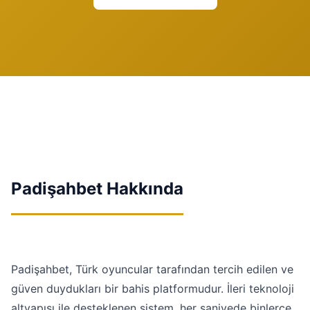
Padişahbet Hakkında
Padişahbet, Türk oyuncular tarafından tercih edilen ve
güven duydukları bir bahis platformudur. İleri teknoloji
altyapısı ile desteklenen sistem, her saniyede binlerce