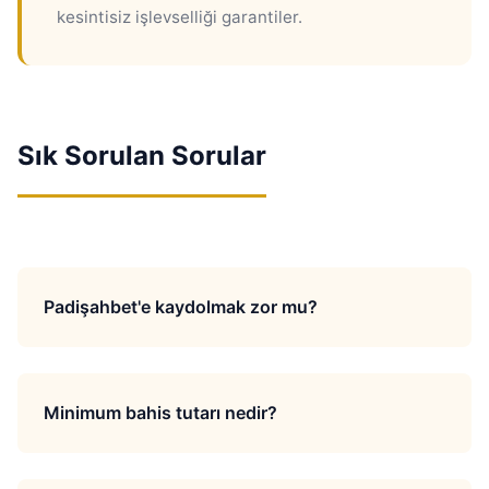
kesintisiz işlevselliği garantiler.
Sık Sorulan Sorular
Padişahbet'e kaydolmak zor mu?
Minimum bahis tutarı nedir?