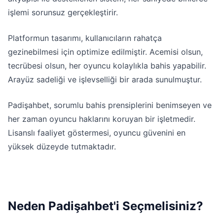
işlemi sorunsuz gerçekleştirir.
Platformun tasarımı, kullanıcıların rahatça
gezinebilmesi için optimize edilmiştir. Acemisi olsun,
tecrübesi olsun, her oyuncu kolaylıkla bahis yapabilir.
Arayüz sadeliği ve işlevselliği bir arada sunulmuştur.
Padişahbet, sorumlu bahis prensiplerini benimseyen ve
her zaman oyuncu haklarını koruyan bir işletmedir.
Lisanslı faaliyet göstermesi, oyuncu güvenini en
yüksek düzeyde tutmaktadır.
Neden Padişahbet'i Seçmelisiniz?