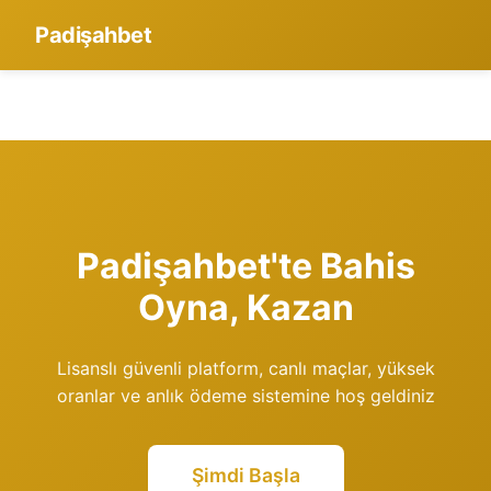
Padişahbet
Padişahbet'te Bahis
Oyna, Kazan
Lisanslı güvenli platform, canlı maçlar, yüksek
oranlar ve anlık ödeme sistemine hoş geldiniz
Şimdi Başla