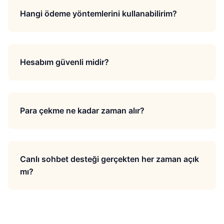
Hangi ödeme yöntemlerini kullanabilirim?
Hesabım güvenli midir?
Para çekme ne kadar zaman alır?
Canlı sohbet desteği gerçekten her zaman açık
mı?