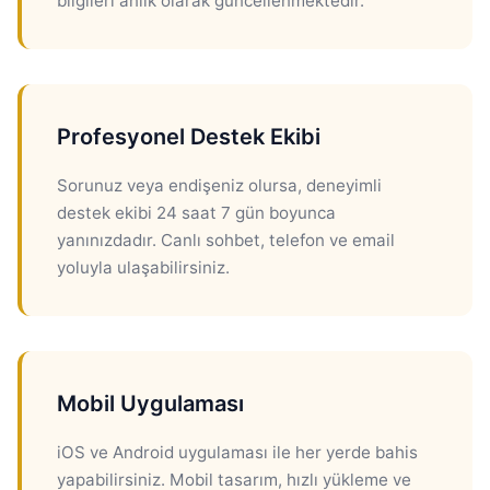
bilgileri anlık olarak güncellenmektedir.
Profesyonel Destek Ekibi
Sorunuz veya endişeniz olursa, deneyimli
destek ekibi 24 saat 7 gün boyunca
yanınızdadır. Canlı sohbet, telefon ve email
yoluyla ulaşabilirsiniz.
Mobil Uygulaması
iOS ve Android uygulaması ile her yerde bahis
yapabilirsiniz. Mobil tasarım, hızlı yükleme ve