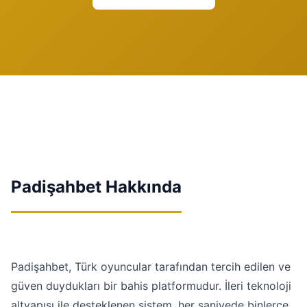
Padişahbet Hakkında
Padişahbet, Türk oyuncular tarafından tercih edilen ve
güven duydukları bir bahis platformudur. İleri teknoloji
altyapısı ile desteklenen sistem, her saniyede binlerce