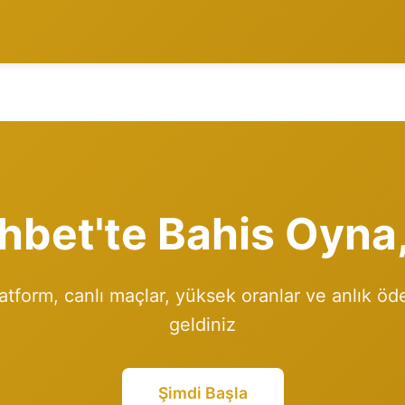
hbet'te Bahis Oyna
latform, canlı maçlar, yüksek oranlar ve anlık 
geldiniz
Şimdi Başla