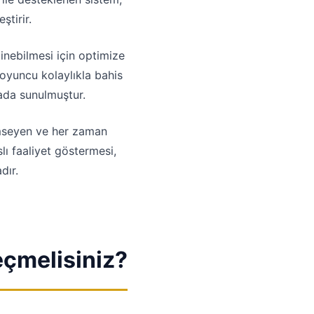
ştirir.
zinebilmesi için optimize
 oyuncu kolaylıkla bahis
arada sunulmuştur.
imseyen ve her zaman
lı faaliyet göstermesi,
dır.
eçmelisiniz?