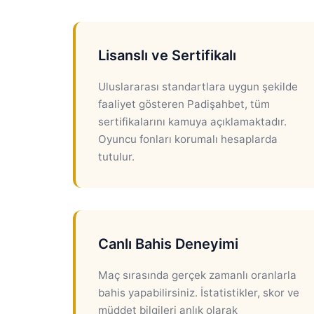
Lisanslı ve Sertifikalı
Uluslararası standartlara uygun şekilde
faaliyet gösteren Padişahbet, tüm
sertifikalarını kamuya açıklamaktadır.
Oyuncu fonları korumalı hesaplarda
tutulur.
Canlı Bahis Deneyimi
Maç sırasında gerçek zamanlı oranlarla
bahis yapabilirsiniz. İstatistikler, skor ve
müddet bilgileri anlık olarak