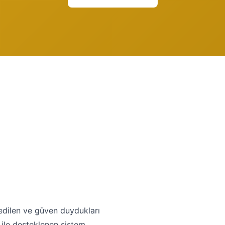
 edilen ve güven duydukları
ı ile desteklenen sistem,