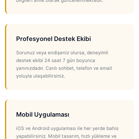
bilgileri anlık olarak güncellenmektedir.
Profesyonel Destek Ekibi
Sorunuz veya endişeniz olursa, deneyimli
destek ekibi 24 saat 7 gün boyunca
yanınızdadır. Canlı sohbet, telefon ve email
yoluyla ulaşabilirsiniz.
Mobil Uygulaması
iOS ve Android uygulaması ile her yerde bahis
yapabilirsiniz. Mobil tasarım, hızlı yükleme ve