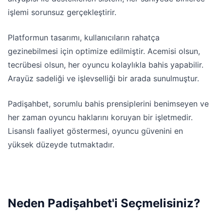
işlemi sorunsuz gerçekleştirir.
Platformun tasarımı, kullanıcıların rahatça
gezinebilmesi için optimize edilmiştir. Acemisi olsun,
tecrübesi olsun, her oyuncu kolaylıkla bahis yapabilir.
Arayüz sadeliği ve işlevselliği bir arada sunulmuştur.
Padişahbet, sorumlu bahis prensiplerini benimseyen ve
her zaman oyuncu haklarını koruyan bir işletmedir.
Lisanslı faaliyet göstermesi, oyuncu güvenini en
yüksek düzeyde tutmaktadır.
Neden Padişahbet'i Seçmelisiniz?