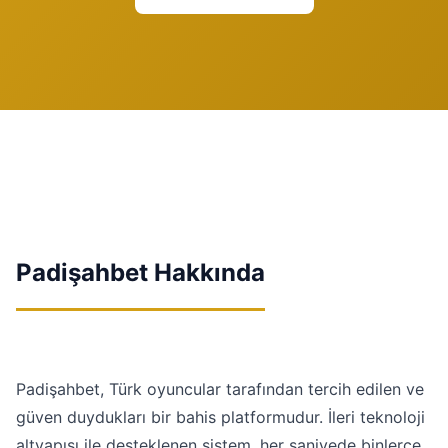
Padişahbet Hakkında
Padişahbet, Türk oyuncular tarafından tercih edilen ve
güven duydukları bir bahis platformudur. İleri teknoloji
altyapısı ile desteklenen sistem, her saniyede binlerce