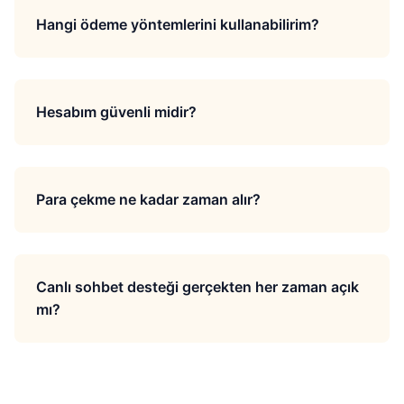
Hangi ödeme yöntemlerini kullanabilirim?
Hesabım güvenli midir?
Para çekme ne kadar zaman alır?
Canlı sohbet desteği gerçekten her zaman açık
mı?