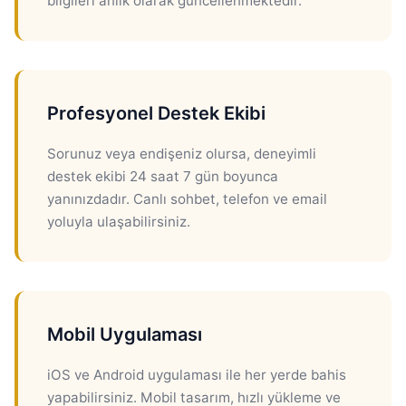
bilgileri anlık olarak güncellenmektedir.
Profesyonel Destek Ekibi
Sorunuz veya endişeniz olursa, deneyimli
destek ekibi 24 saat 7 gün boyunca
yanınızdadır. Canlı sohbet, telefon ve email
yoluyla ulaşabilirsiniz.
Mobil Uygulaması
iOS ve Android uygulaması ile her yerde bahis
yapabilirsiniz. Mobil tasarım, hızlı yükleme ve