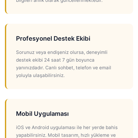
bilgileri anlık olarak güncellenmektedir.
Profesyonel Destek Ekibi
Sorunuz veya endişeniz olursa, deneyimli
destek ekibi 24 saat 7 gün boyunca
yanınızdadır. Canlı sohbet, telefon ve email
yoluyla ulaşabilirsiniz.
Mobil Uygulaması
iOS ve Android uygulaması ile her yerde bahis
yapabilirsiniz. Mobil tasarım, hızlı yükleme ve