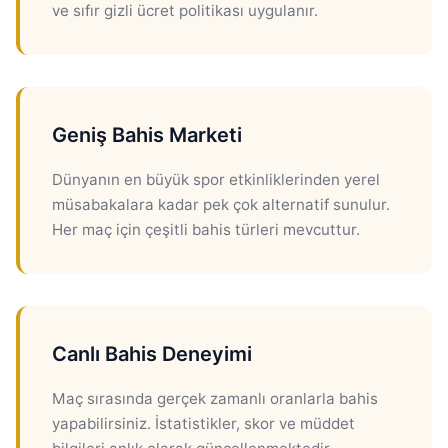
ve sıfır gizli ücret politikası uygulanır.
Geniş Bahis Marketi
Dünyanın en büyük spor etkinliklerinden yerel
müsabakalara kadar pek çok alternatif sunulur.
Her maç için çeşitli bahis türleri mevcuttur.
Canlı Bahis Deneyimi
Maç sırasında gerçek zamanlı oranlarla bahis
yapabilirsiniz. İstatistikler, skor ve müddet