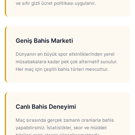
ve sıfır gizli ücret politikası uygulanır.
Geniş Bahis Marketi
Dünyanın en büyük spor etkinliklerinden yerel
müsabakalara kadar pek çok alternatif sunulur.
Her maç için çeşitli bahis türleri mevcuttur.
Canlı Bahis Deneyimi
Maç sırasında gerçek zamanlı oranlarla bahis
yapabilirsiniz. İstatistikler, skor ve müddet