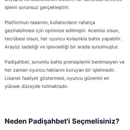
işlemi sorunsuz gerçekleştirir.
Platformun tasarımı, kullanıcıların rahatça
gezinebilmesi için optimize edilmiştir. Acemisi olsun,
tecrübesi olsun, her oyuncu kolaylıkla bahis yapabilir.
Arayüz sadeliği ve işlevselliği bir arada sunulmuştur.
Padişahbet, sorumlu bahis prensiplerini benimseyen ve
her zaman oyuncu haklarını koruyan bir işletmedir.
Lisanslı faaliyet göstermesi, oyuncu güvenini en
yüksek düzeyde tutmaktadır.
Neden Padişahbet'i Seçmelisiniz?