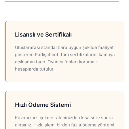
Lisanslı ve Sertifikalı
Uluslararası standartlara uygun şekilde faaliyet
gösteren Padişahbet, tüm sertifikalarını kamuya
açıklamaktadır. Oyuncu fonları korumalı
hesaplarda tutulur.
Hızlı Ödeme Sistemi
Kazancınızı çekme talebinizden kısa süre sonra
alırsınız. Hızlı işlem, birden fazla ödeme yöntemi