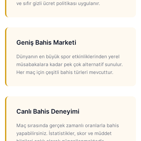
ve sıfır gizli ücret politikası uygulanır.
Geniş Bahis Marketi
Dünyanın en büyük spor etkinliklerinden yerel
müsabakalara kadar pek çok alternatif sunulur.
Her maç için çeşitli bahis türleri mevcuttur.
Canlı Bahis Deneyimi
Maç sırasında gerçek zamanlı oranlarla bahis
yapabilirsiniz. İstatistikler, skor ve müddet