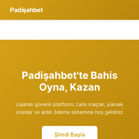
Padişahbet
Padişahbet'te Bahis
Oyna, Kazan
Lisanslı güvenli platform, canlı maçlar, yüksek
oranlar ve anlık ödeme sistemine hoş geldiniz
Şimdi Başla