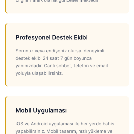
bilgileri anlık olarak güncellenmektedir.
Profesyonel Destek Ekibi
Sorunuz veya endişeniz olursa, deneyimli
destek ekibi 24 saat 7 gün boyunca
yanınızdadır. Canlı sohbet, telefon ve email
yoluyla ulaşabilirsiniz.
Mobil Uygulaması
iOS ve Android uygulaması ile her yerde bahis
yapabilirsiniz. Mobil tasarım, hızlı yükleme ve