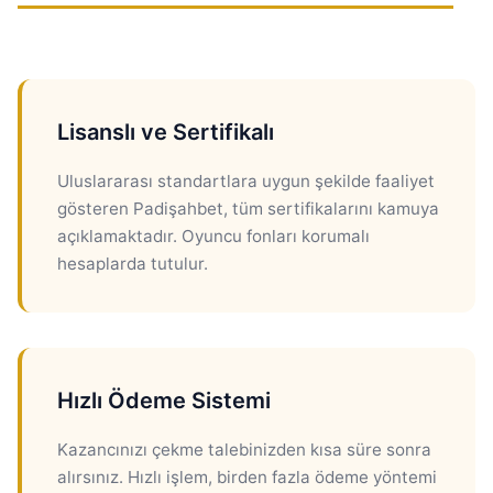
Lisanslı ve Sertifikalı
Uluslararası standartlara uygun şekilde faaliyet
gösteren Padişahbet, tüm sertifikalarını kamuya
açıklamaktadır. Oyuncu fonları korumalı
hesaplarda tutulur.
Hızlı Ödeme Sistemi
Kazancınızı çekme talebinizden kısa süre sonra
alırsınız. Hızlı işlem, birden fazla ödeme yöntemi