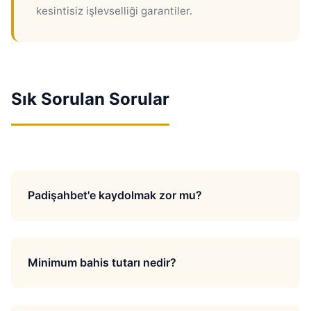
kesintisiz işlevselliği garantiler.
Sık Sorulan Sorular
Padişahbet'e kaydolmak zor mu?
Minimum bahis tutarı nedir?