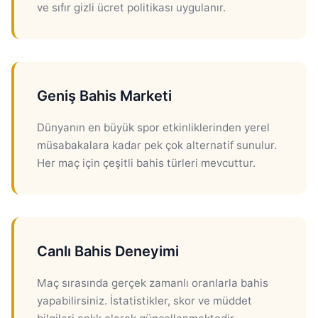
ve sıfır gizli ücret politikası uygulanır.
Geniş Bahis Marketi
Dünyanın en büyük spor etkinliklerinden yerel
müsabakalara kadar pek çok alternatif sunulur.
Her maç için çeşitli bahis türleri mevcuttur.
Canlı Bahis Deneyimi
Maç sırasında gerçek zamanlı oranlarla bahis
yapabilirsiniz. İstatistikler, skor ve müddet