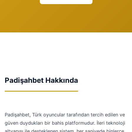
Padişahbet Hakkında
Padişahbet, Türk oyuncular tarafından tercih edilen ve
güven duydukları bir bahis platformudur. İleri teknoloji
altyapısı ile desteklenen sistem, her saniyede binlerce