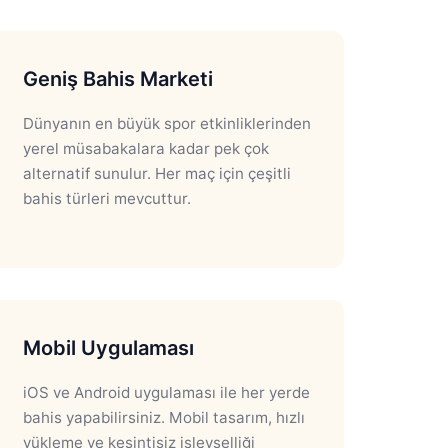
Geniş Bahis Marketi
Dünyanın en büyük spor etkinliklerinden
yerel müsabakalara kadar pek çok
alternatif sunulur. Her maç için çeşitli
bahis türleri mevcuttur.
Mobil Uygulaması
iOS ve Android uygulaması ile her yerde
bahis yapabilirsiniz. Mobil tasarım, hızlı
yükleme ve kesintisiz işlevselliği