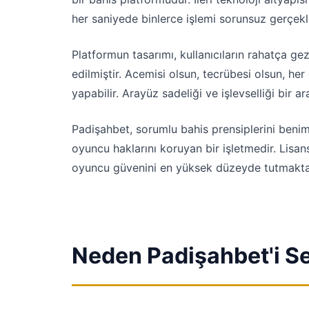
her saniyede binlerce işlemi sorunsuz gerçekle
Platformun tasarımı, kullanıcıların rahatça ge
edilmiştir. Acemisi olsun, tecrübesi olsun, her
yapabilir. Arayüz sadeliği ve işlevselliği bir 
Padişahbet, sorumlu bahis prensiplerini ben
oyuncu haklarını koruyan bir işletmedir. Lisans
oyuncu güvenini en yüksek düzeyde tutmakta
Neden Padişahbet'i S