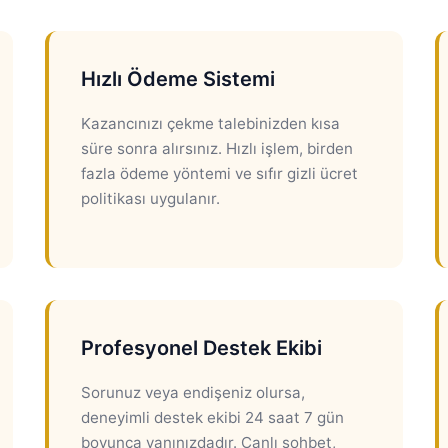
Hızlı Ödeme Sistemi
Kazancınızı çekme talebinizden kısa
süre sonra alırsınız. Hızlı işlem, birden
fazla ödeme yöntemi ve sıfır gizli ücret
politikası uygulanır.
Profesyonel Destek Ekibi
Sorunuz veya endişeniz olursa,
deneyimli destek ekibi 24 saat 7 gün
boyunca yanınızdadır. Canlı sohbet,