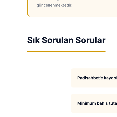
güncellenmektedir.
Sık Sorulan Sorular
Padişahbet'e kaydo
Minimum bahis tutar