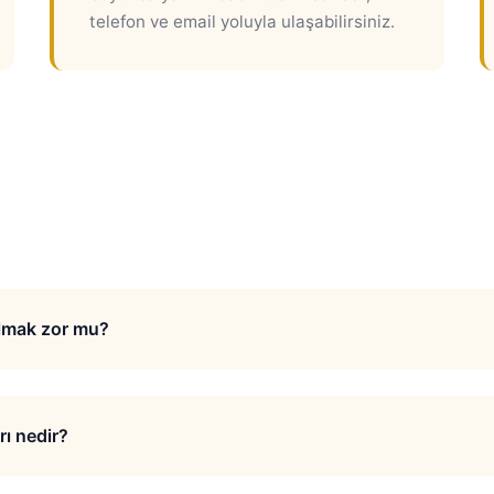
telefon ve email yoluyla ulaşabilirsiniz.
lmak zor mu?
ı nedir?