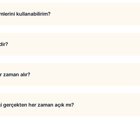
erini kullanabilirim?
dir?
r zaman alır?
i gerçekten her zaman açık mı?