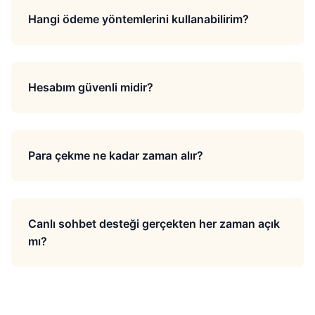
Hangi ödeme yöntemlerini kullanabilirim?
Hesabım güvenli midir?
Para çekme ne kadar zaman alır?
Canlı sohbet desteği gerçekten her zaman açık
mı?