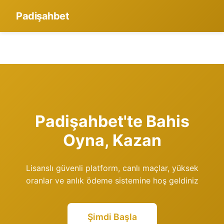
Padişahbet
Padişahbet'te Bahis
Oyna, Kazan
Lisanslı güvenli platform, canlı maçlar, yüksek
oranlar ve anlık ödeme sistemine hoş geldiniz
Şimdi Başla