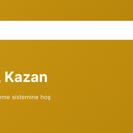
, Kazan
ödeme sistemine hoş