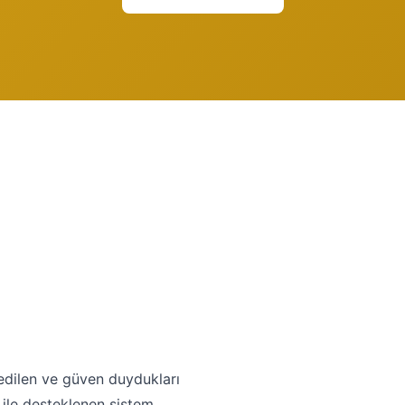
 edilen ve güven duydukları
ı ile desteklenen sistem,