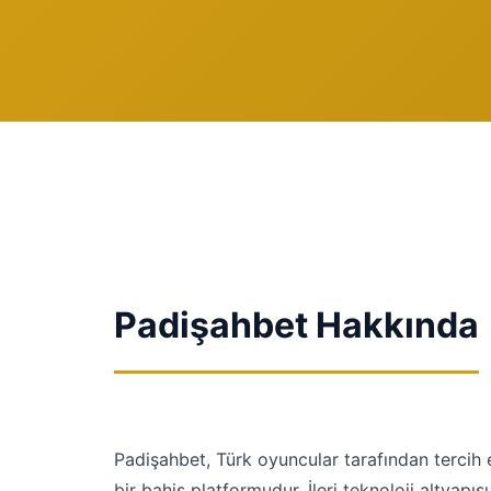
Padişahbet Hakkında
Padişahbet, Türk oyuncular tarafından tercih
bir bahis platformudur. İleri teknoloji altyapıs