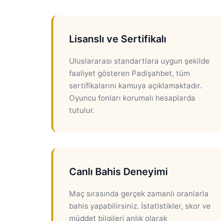
Lisanslı ve Sertifikalı
Uluslararası standartlara uygun şekilde
faaliyet gösteren Padişahbet, tüm
sertifikalarını kamuya açıklamaktadır.
Oyuncu fonları korumalı hesaplarda
tutulur.
Canlı Bahis Deneyimi
Maç sırasında gerçek zamanlı oranlarla
bahis yapabilirsiniz. İstatistikler, skor ve
müddet bilgileri anlık olarak