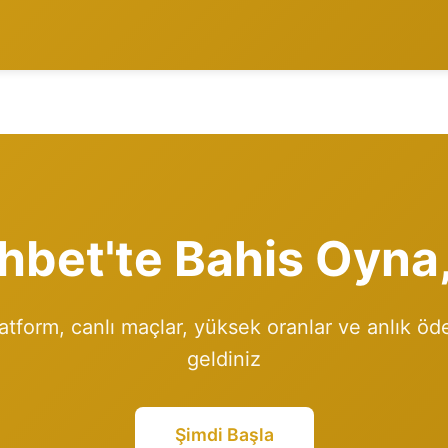
hbet'te Bahis Oyna
latform, canlı maçlar, yüksek oranlar ve anlık 
geldiniz
Şimdi Başla