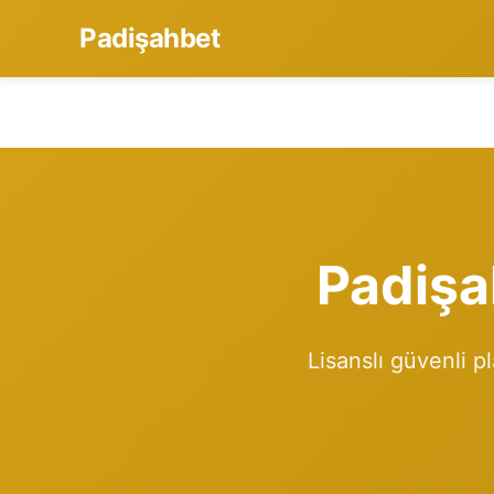
Padişahbet
Padişa
Lisanslı güvenli p