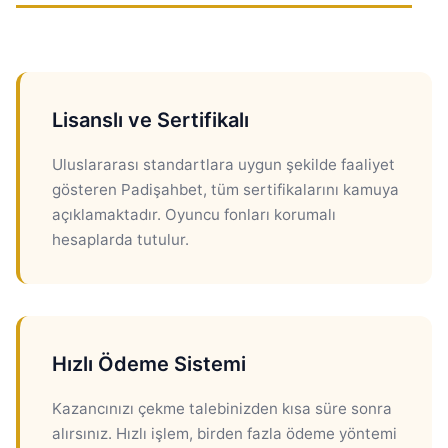
Lisanslı ve Sertifikalı
Uluslararası standartlara uygun şekilde faaliyet
gösteren Padişahbet, tüm sertifikalarını kamuya
açıklamaktadır. Oyuncu fonları korumalı
hesaplarda tutulur.
Hızlı Ödeme Sistemi
Kazancınızı çekme talebinizden kısa süre sonra
alırsınız. Hızlı işlem, birden fazla ödeme yöntemi