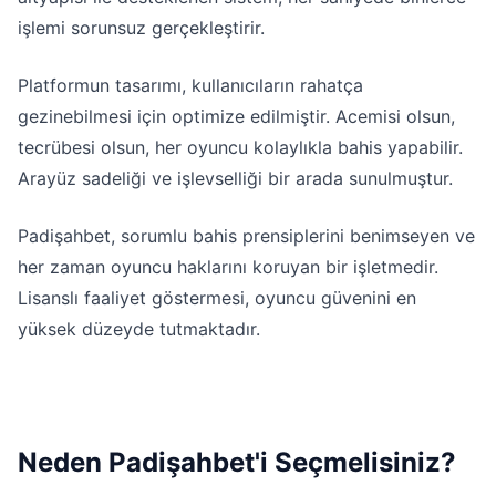
işlemi sorunsuz gerçekleştirir.
Platformun tasarımı, kullanıcıların rahatça
gezinebilmesi için optimize edilmiştir. Acemisi olsun,
tecrübesi olsun, her oyuncu kolaylıkla bahis yapabilir.
Arayüz sadeliği ve işlevselliği bir arada sunulmuştur.
Padişahbet, sorumlu bahis prensiplerini benimseyen ve
her zaman oyuncu haklarını koruyan bir işletmedir.
Lisanslı faaliyet göstermesi, oyuncu güvenini en
yüksek düzeyde tutmaktadır.
Neden Padişahbet'i Seçmelisiniz?