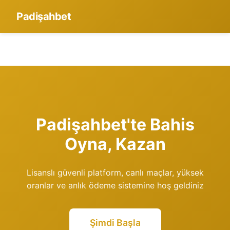
Padişahbet
Padişahbet'te Bahis
Oyna, Kazan
Lisanslı güvenli platform, canlı maçlar, yüksek
oranlar ve anlık ödeme sistemine hoş geldiniz
Şimdi Başla