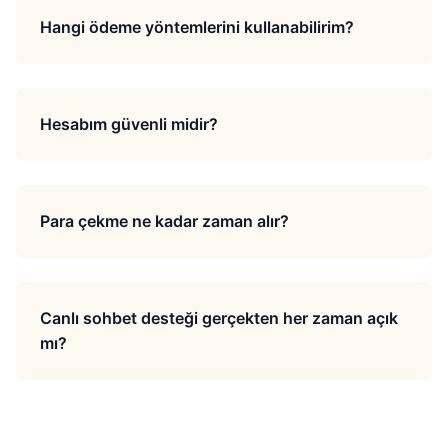
Hangi ödeme yöntemlerini kullanabilirim?
Hesabım güvenli midir?
Para çekme ne kadar zaman alır?
Canlı sohbet desteği gerçekten her zaman açık
mı?