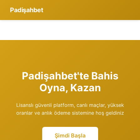
Padişahbet
Padişahbet'te Bahis
Oyna, Kazan
Lisanslı güvenli platform, canlı maçlar, yüksek
oranlar ve anlık ödeme sistemine hoş geldiniz
Şimdi Başla