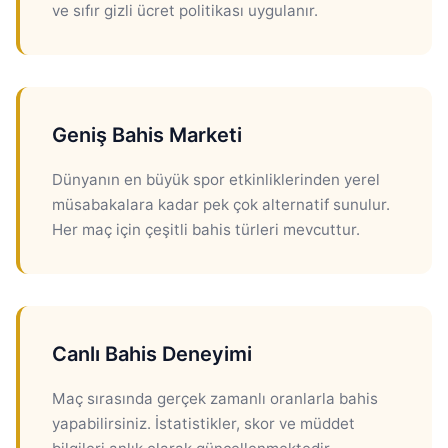
ve sıfır gizli ücret politikası uygulanır.
Geniş Bahis Marketi
Dünyanın en büyük spor etkinliklerinden yerel
müsabakalara kadar pek çok alternatif sunulur.
Her maç için çeşitli bahis türleri mevcuttur.
Canlı Bahis Deneyimi
Maç sırasında gerçek zamanlı oranlarla bahis
yapabilirsiniz. İstatistikler, skor ve müddet