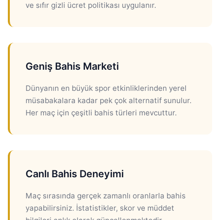
ve sıfır gizli ücret politikası uygulanır.
Geniş Bahis Marketi
Dünyanın en büyük spor etkinliklerinden yerel
müsabakalara kadar pek çok alternatif sunulur.
Her maç için çeşitli bahis türleri mevcuttur.
Canlı Bahis Deneyimi
Maç sırasında gerçek zamanlı oranlarla bahis
yapabilirsiniz. İstatistikler, skor ve müddet