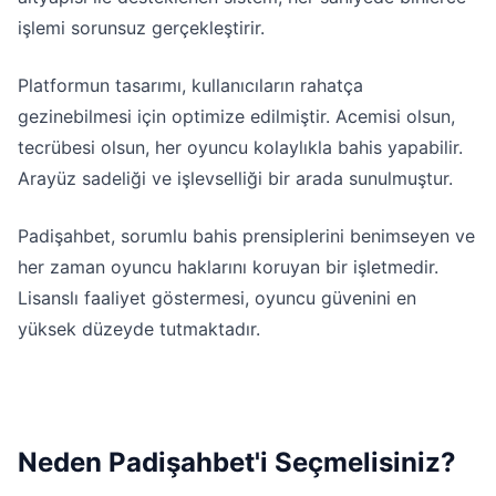
işlemi sorunsuz gerçekleştirir.
Platformun tasarımı, kullanıcıların rahatça
gezinebilmesi için optimize edilmiştir. Acemisi olsun,
tecrübesi olsun, her oyuncu kolaylıkla bahis yapabilir.
Arayüz sadeliği ve işlevselliği bir arada sunulmuştur.
Padişahbet, sorumlu bahis prensiplerini benimseyen ve
her zaman oyuncu haklarını koruyan bir işletmedir.
Lisanslı faaliyet göstermesi, oyuncu güvenini en
yüksek düzeyde tutmaktadır.
Neden Padişahbet'i Seçmelisiniz?