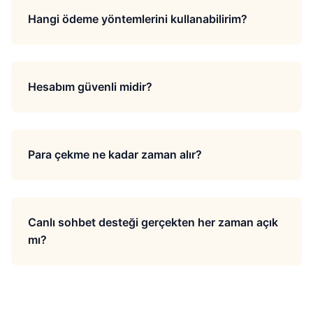
Hangi ödeme yöntemlerini kullanabilirim?
Hesabım güvenli midir?
Para çekme ne kadar zaman alır?
Canlı sohbet desteği gerçekten her zaman açık
mı?