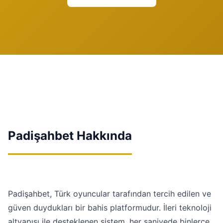
Padişahbet Hakkında
Padişahbet, Türk oyuncular tarafından tercih edilen ve
güven duydukları bir bahis platformudur. İleri teknoloji
altyapısı ile desteklenen sistem, her saniyede binlerce