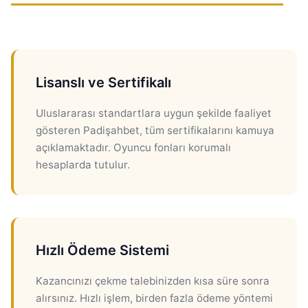
Lisanslı ve Sertifikalı
Uluslararası standartlara uygun şekilde faaliyet
gösteren Padişahbet, tüm sertifikalarını kamuya
açıklamaktadır. Oyuncu fonları korumalı
hesaplarda tutulur.
Hızlı Ödeme Sistemi
Kazancınızı çekme talebinizden kısa süre sonra
alırsınız. Hızlı işlem, birden fazla ödeme yöntemi