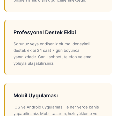
bilgileri anlık olarak güncellenmektedir.
Profesyonel Destek Ekibi
Sorunuz veya endişeniz olursa, deneyimli
destek ekibi 24 saat 7 gün boyunca
yanınızdadır. Canlı sohbet, telefon ve email
yoluyla ulaşabilirsiniz.
Mobil Uygulaması
iOS ve Android uygulaması ile her yerde bahis
yapabilirsiniz. Mobil tasarım, hızlı yükleme ve