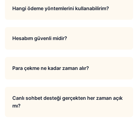
Hangi ödeme yöntemlerini kullanabilirim?
Hesabım güvenli midir?
Para çekme ne kadar zaman alır?
Canlı sohbet desteği gerçekten her zaman açık
mı?