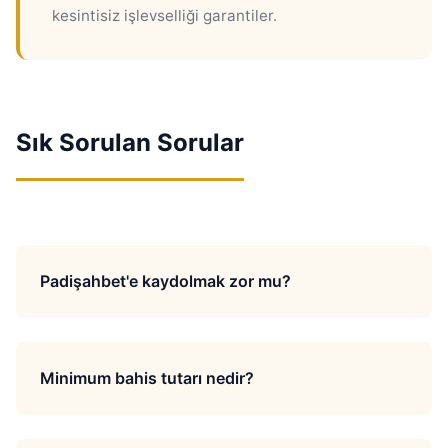
kesintisiz işlevselliği garantiler.
Sık Sorulan Sorular
Padişahbet'e kaydolmak zor mu?
Minimum bahis tutarı nedir?