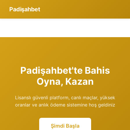
Padişahbet
Padişahbet'te Bahis
Oyna, Kazan
Lisanslı güvenli platform, canlı maçlar, yüksek
oranlar ve anlık ödeme sistemine hoş geldiniz
Şimdi Başla