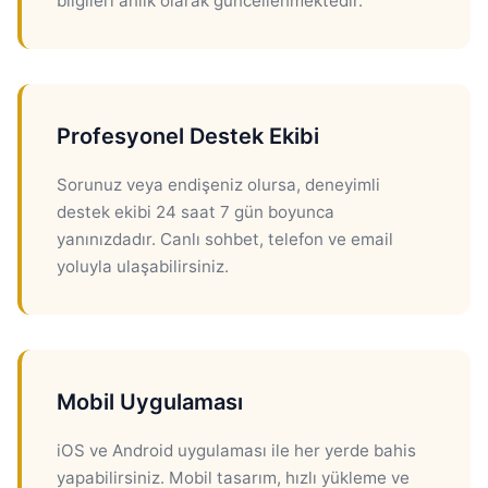
bilgileri anlık olarak güncellenmektedir.
Profesyonel Destek Ekibi
Sorunuz veya endişeniz olursa, deneyimli
destek ekibi 24 saat 7 gün boyunca
yanınızdadır. Canlı sohbet, telefon ve email
yoluyla ulaşabilirsiniz.
Mobil Uygulaması
iOS ve Android uygulaması ile her yerde bahis
yapabilirsiniz. Mobil tasarım, hızlı yükleme ve