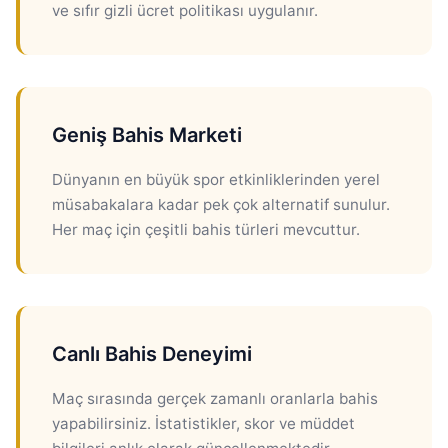
ve sıfır gizli ücret politikası uygulanır.
Geniş Bahis Marketi
Dünyanın en büyük spor etkinliklerinden yerel
müsabakalara kadar pek çok alternatif sunulur.
Her maç için çeşitli bahis türleri mevcuttur.
Canlı Bahis Deneyimi
Maç sırasında gerçek zamanlı oranlarla bahis
yapabilirsiniz. İstatistikler, skor ve müddet