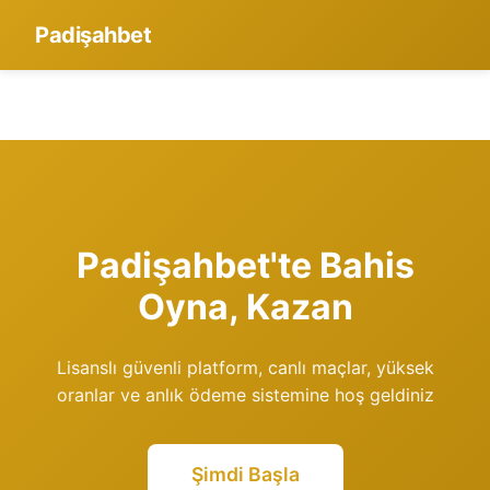
Padişahbet
Padişahbet'te Bahis
Oyna, Kazan
Lisanslı güvenli platform, canlı maçlar, yüksek
oranlar ve anlık ödeme sistemine hoş geldiniz
Şimdi Başla