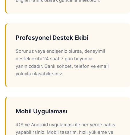
bilgileri anlık olarak güncellenmektedir.
Profesyonel Destek Ekibi
Sorunuz veya endişeniz olursa, deneyimli
destek ekibi 24 saat 7 gün boyunca
yanınızdadır. Canlı sohbet, telefon ve email
yoluyla ulaşabilirsiniz.
Mobil Uygulaması
iOS ve Android uygulaması ile her yerde bahis
yapabilirsiniz. Mobil tasarım, hızlı yükleme ve