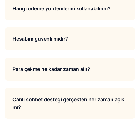
Hangi ödeme yöntemlerini kullanabilirim?
Hesabım güvenli midir?
Para çekme ne kadar zaman alır?
Canlı sohbet desteği gerçekten her zaman açık
mı?