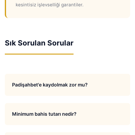
kesintisiz işlevselliği garantiler.
Sık Sorulan Sorular
Padişahbet'e kaydolmak zor mu?
Minimum bahis tutarı nedir?