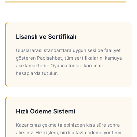
Lisanslı ve Sertifikalı
Uluslararası standartlara uygun şekilde faaliyet
gösteren Padişahbet, tüm sertifikalarını kamuya
açıklamaktadır. Oyuncu fonları korumalı
hesaplarda tutulur.
Hızlı Ödeme Sistemi
Kazancınızı çekme talebinizden kısa süre sonra
alırsınız. Hızlı işlem, birden fazla ödeme yöntemi