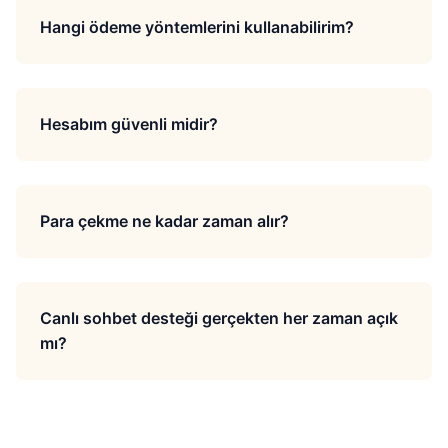
Hangi ödeme yöntemlerini kullanabilirim?
Hesabım güvenli midir?
Para çekme ne kadar zaman alır?
Canlı sohbet desteği gerçekten her zaman açık
mı?