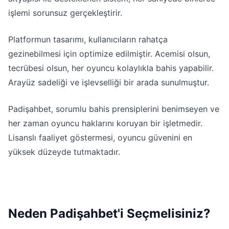
işlemi sorunsuz gerçekleştirir.
Platformun tasarımı, kullanıcıların rahatça
gezinebilmesi için optimize edilmiştir. Acemisi olsun,
tecrübesi olsun, her oyuncu kolaylıkla bahis yapabilir.
Arayüz sadeliği ve işlevselliği bir arada sunulmuştur.
Padişahbet, sorumlu bahis prensiplerini benimseyen ve
her zaman oyuncu haklarını koruyan bir işletmedir.
Lisanslı faaliyet göstermesi, oyuncu güvenini en
yüksek düzeyde tutmaktadır.
Neden Padişahbet'i Seçmelisiniz?