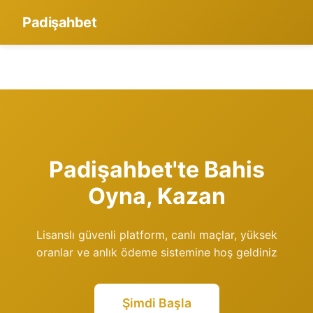
Padişahbet
Padişahbet'te Bahis
Oyna, Kazan
Lisanslı güvenli platform, canlı maçlar, yüksek
oranlar ve anlık ödeme sistemine hoş geldiniz
Şimdi Başla