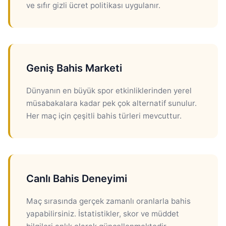
ve sıfır gizli ücret politikası uygulanır.
Geniş Bahis Marketi
Dünyanın en büyük spor etkinliklerinden yerel
müsabakalara kadar pek çok alternatif sunulur.
Her maç için çeşitli bahis türleri mevcuttur.
Canlı Bahis Deneyimi
Maç sırasında gerçek zamanlı oranlarla bahis
yapabilirsiniz. İstatistikler, skor ve müddet