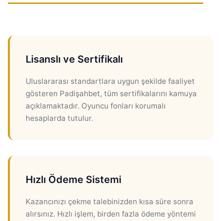
Lisanslı ve Sertifikalı
Uluslararası standartlara uygun şekilde faaliyet
gösteren Padişahbet, tüm sertifikalarını kamuya
açıklamaktadır. Oyuncu fonları korumalı
hesaplarda tutulur.
Hızlı Ödeme Sistemi
Kazancınızı çekme talebinizden kısa süre sonra
alırsınız. Hızlı işlem, birden fazla ödeme yöntemi