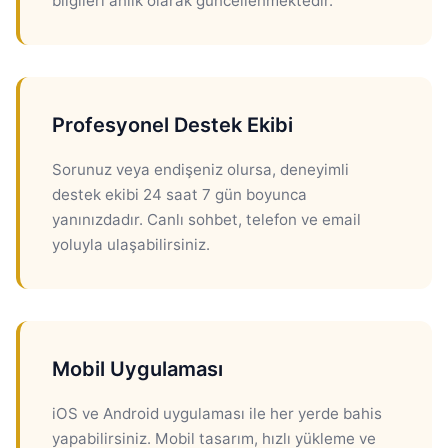
bilgileri anlık olarak güncellenmektedir.
Profesyonel Destek Ekibi
Sorunuz veya endişeniz olursa, deneyimli
destek ekibi 24 saat 7 gün boyunca
yanınızdadır. Canlı sohbet, telefon ve email
yoluyla ulaşabilirsiniz.
Mobil Uygulaması
iOS ve Android uygulaması ile her yerde bahis
yapabilirsiniz. Mobil tasarım, hızlı yükleme ve