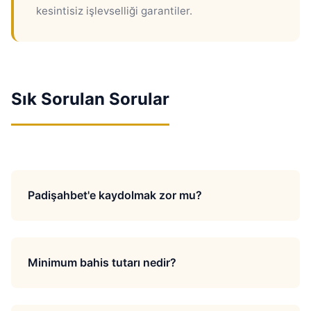
kesintisiz işlevselliği garantiler.
Sık Sorulan Sorular
Padişahbet'e kaydolmak zor mu?
Minimum bahis tutarı nedir?