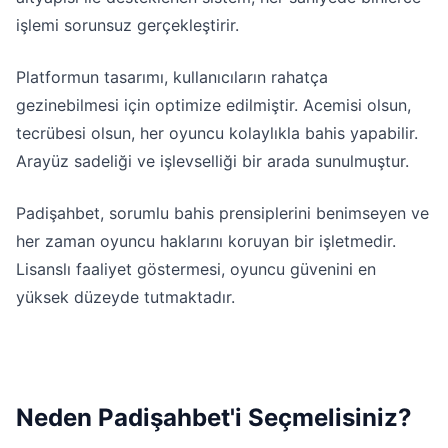
işlemi sorunsuz gerçekleştirir.
Platformun tasarımı, kullanıcıların rahatça
gezinebilmesi için optimize edilmiştir. Acemisi olsun,
tecrübesi olsun, her oyuncu kolaylıkla bahis yapabilir.
Arayüz sadeliği ve işlevselliği bir arada sunulmuştur.
Padişahbet, sorumlu bahis prensiplerini benimseyen ve
her zaman oyuncu haklarını koruyan bir işletmedir.
Lisanslı faaliyet göstermesi, oyuncu güvenini en
yüksek düzeyde tutmaktadır.
Neden Padişahbet'i Seçmelisiniz?