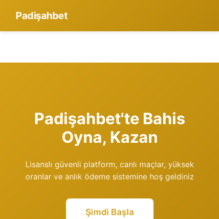
Padişahbet
Padişahbet'te Bahis
Oyna, Kazan
Lisanslı güvenli platform, canlı maçlar, yüksek
oranlar ve anlık ödeme sistemine hoş geldiniz
Şimdi Başla