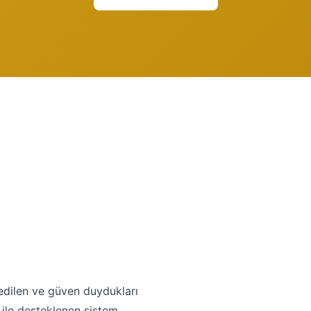
 edilen ve güven duydukları
ı ile desteklenen sistem,