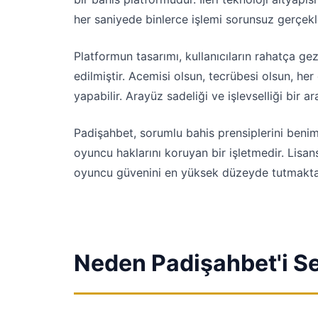
her saniyede binlerce işlemi sorunsuz gerçekle
Platformun tasarımı, kullanıcıların rahatça ge
edilmiştir. Acemisi olsun, tecrübesi olsun, her
yapabilir. Arayüz sadeliği ve işlevselliği bir 
Padişahbet, sorumlu bahis prensiplerini ben
oyuncu haklarını koruyan bir işletmedir. Lisans
oyuncu güvenini en yüksek düzeyde tutmakta
Neden Padişahbet'i S