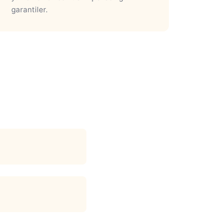
garantiler.