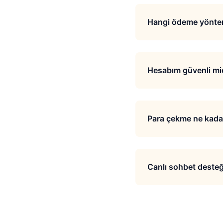
Hangi ödeme yönteml
Hesabım güvenli mi
Para çekme ne kada
Canlı sohbet desteğ