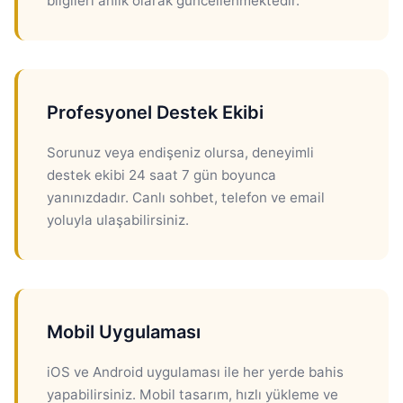
bilgileri anlık olarak güncellenmektedir.
Profesyonel Destek Ekibi
Sorunuz veya endişeniz olursa, deneyimli
destek ekibi 24 saat 7 gün boyunca
yanınızdadır. Canlı sohbet, telefon ve email
yoluyla ulaşabilirsiniz.
Mobil Uygulaması
iOS ve Android uygulaması ile her yerde bahis
yapabilirsiniz. Mobil tasarım, hızlı yükleme ve