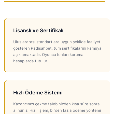
Lisanslı ve Sertifikalı
Uluslararası standartlara uygun şekilde faaliyet
gösteren Padişahbet, tüm sertifikalarını kamuya
açıklamaktadır. Oyuncu fonları korumalı
hesaplarda tutulur.
Hızlı Ödeme Sistemi
Kazancınızı çekme talebinizden kısa süre sonra
alırsınız. Hızlı işlem, birden fazla ödeme yöntemi