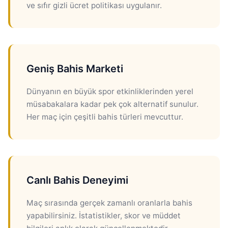
ve sıfır gizli ücret politikası uygulanır.
Geniş Bahis Marketi
Dünyanın en büyük spor etkinliklerinden yerel
müsabakalara kadar pek çok alternatif sunulur.
Her maç için çeşitli bahis türleri mevcuttur.
Canlı Bahis Deneyimi
Maç sırasında gerçek zamanlı oranlarla bahis
yapabilirsiniz. İstatistikler, skor ve müddet