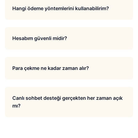
Hangi ödeme yöntemlerini kullanabilirim?
Hesabım güvenli midir?
Para çekme ne kadar zaman alır?
Canlı sohbet desteği gerçekten her zaman açık
mı?