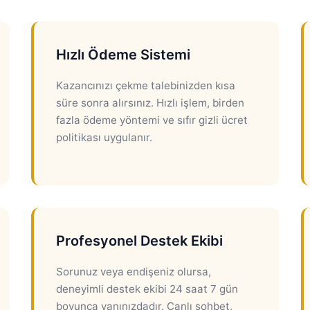
Hızlı Ödeme Sistemi
Kazancınızı çekme talebinizden kısa
süre sonra alırsınız. Hızlı işlem, birden
fazla ödeme yöntemi ve sıfır gizli ücret
politikası uygulanır.
Profesyonel Destek Ekibi
Sorunuz veya endişeniz olursa,
deneyimli destek ekibi 24 saat 7 gün
boyunca yanınızdadır. Canlı sohbet,