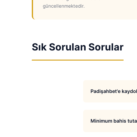
güncellenmektedir.
Sık Sorulan Sorular
Padişahbet'e kaydo
Minimum bahis tutar