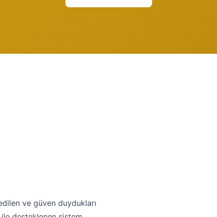
 edilen ve güven duydukları
ı ile desteklenen sistem,