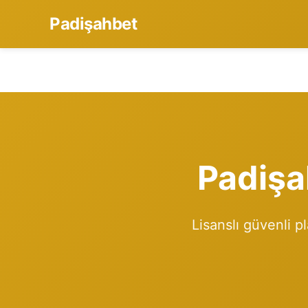
Padişahbet
Padişa
Lisanslı güvenli p