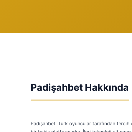
Padişahbet Hakkında
Padişahbet, Türk oyuncular tarafından tercih
bir bahis platformudur. İleri teknoloji altyapıs