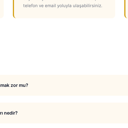
telefon ve email yoluyla ulaşabilirsiniz.
lmak zor mu?
ı nedir?