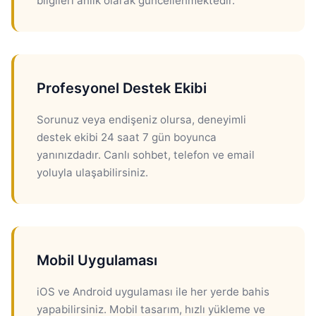
bilgileri anlık olarak güncellenmektedir.
Profesyonel Destek Ekibi
Sorunuz veya endişeniz olursa, deneyimli
destek ekibi 24 saat 7 gün boyunca
yanınızdadır. Canlı sohbet, telefon ve email
yoluyla ulaşabilirsiniz.
Mobil Uygulaması
iOS ve Android uygulaması ile her yerde bahis
yapabilirsiniz. Mobil tasarım, hızlı yükleme ve