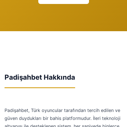
Padişahbet Hakkında
Padişahbet, Türk oyuncular tarafından tercih edilen ve
güven duydukları bir bahis platformudur. İleri teknoloji
altyapısı ile desteklenen sistem, her saniyede binlerce