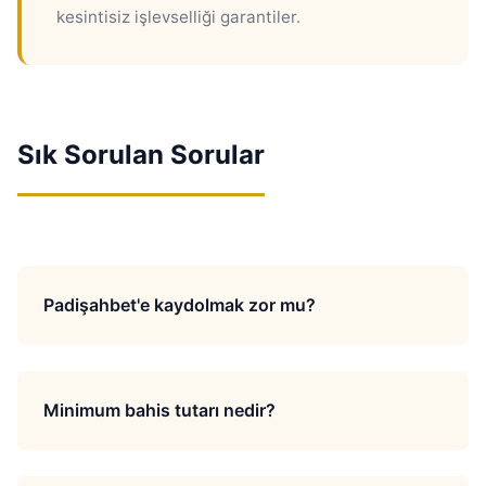
kesintisiz işlevselliği garantiler.
Sık Sorulan Sorular
Padişahbet'e kaydolmak zor mu?
Minimum bahis tutarı nedir?