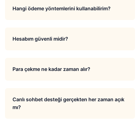
Hangi ödeme yöntemlerini kullanabilirim?
Hesabım güvenli midir?
Para çekme ne kadar zaman alır?
Canlı sohbet desteği gerçekten her zaman açık
mı?