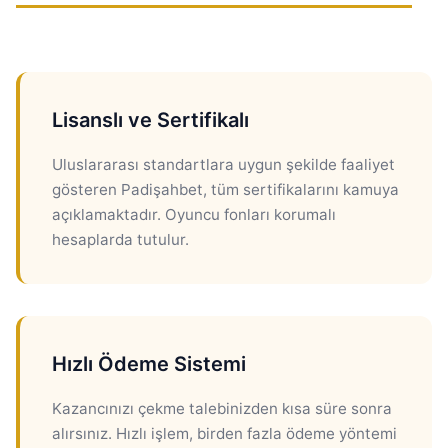
Lisanslı ve Sertifikalı
Uluslararası standartlara uygun şekilde faaliyet
gösteren Padişahbet, tüm sertifikalarını kamuya
açıklamaktadır. Oyuncu fonları korumalı
hesaplarda tutulur.
Hızlı Ödeme Sistemi
Kazancınızı çekme talebinizden kısa süre sonra
alırsınız. Hızlı işlem, birden fazla ödeme yöntemi