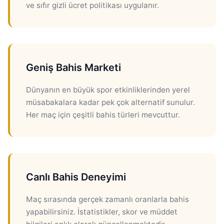
ve sıfır gizli ücret politikası uygulanır.
Geniş Bahis Marketi
Dünyanın en büyük spor etkinliklerinden yerel
müsabakalara kadar pek çok alternatif sunulur.
Her maç için çeşitli bahis türleri mevcuttur.
Canlı Bahis Deneyimi
Maç sırasında gerçek zamanlı oranlarla bahis
yapabilirsiniz. İstatistikler, skor ve müddet