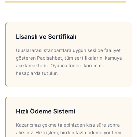
Lisanslı ve Sertifikalı
Uluslararası standartlara uygun şekilde faaliyet
gösteren Padişahbet, tüm sertifikalarını kamuya
açıklamaktadır. Oyuncu fonları korumalı
hesaplarda tutulur.
Hızlı Ödeme Sistemi
Kazancınızı çekme talebinizden kısa süre sonra
alırsınız. Hızlı işlem, birden fazla ödeme yöntemi