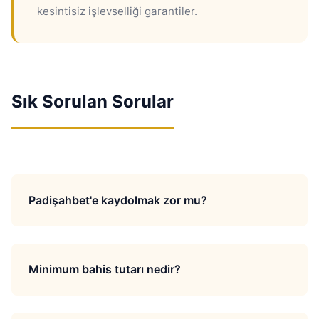
kesintisiz işlevselliği garantiler.
Sık Sorulan Sorular
Padişahbet'e kaydolmak zor mu?
Minimum bahis tutarı nedir?