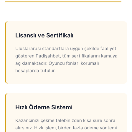
Lisanslı ve Sertifikalı
Uluslararası standartlara uygun şekilde faaliyet
gösteren Padişahbet, tüm sertifikalarını kamuya
açıklamaktadır. Oyuncu fonları korumalı
hesaplarda tutulur.
Hızlı Ödeme Sistemi
Kazancınızı çekme talebinizden kısa süre sonra
alırsınız. Hızlı işlem, birden fazla ödeme yöntemi