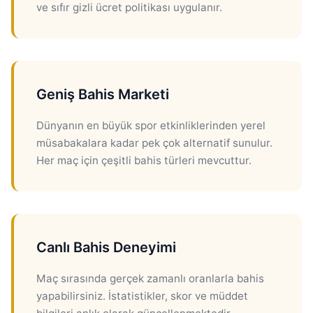
ve sıfır gizli ücret politikası uygulanır.
Geniş Bahis Marketi
Dünyanın en büyük spor etkinliklerinden yerel
müsabakalara kadar pek çok alternatif sunulur.
Her maç için çeşitli bahis türleri mevcuttur.
Canlı Bahis Deneyimi
Maç sırasında gerçek zamanlı oranlarla bahis
yapabilirsiniz. İstatistikler, skor ve müddet