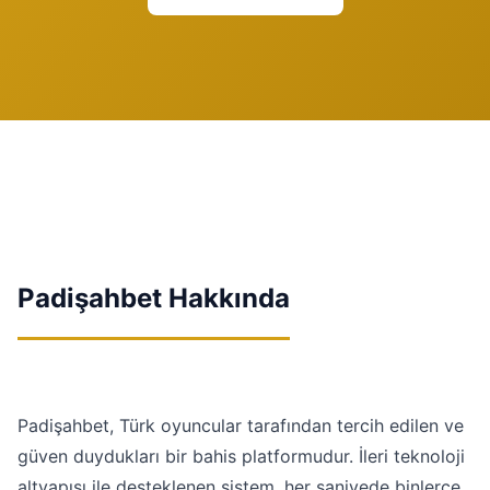
Padişahbet Hakkında
Padişahbet, Türk oyuncular tarafından tercih edilen ve
güven duydukları bir bahis platformudur. İleri teknoloji
altyapısı ile desteklenen sistem, her saniyede binlerce