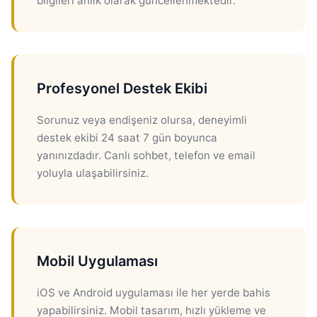
bilgileri anlık olarak güncellenmektedir.
Profesyonel Destek Ekibi
Sorunuz veya endişeniz olursa, deneyimli
destek ekibi 24 saat 7 gün boyunca
yanınızdadır. Canlı sohbet, telefon ve email
yoluyla ulaşabilirsiniz.
Mobil Uygulaması
iOS ve Android uygulaması ile her yerde bahis
yapabilirsiniz. Mobil tasarım, hızlı yükleme ve