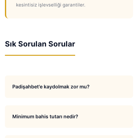
kesintisiz işlevselliği garantiler.
Sık Sorulan Sorular
Padişahbet'e kaydolmak zor mu?
Minimum bahis tutarı nedir?