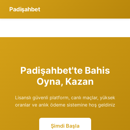
Padişahbet
Padişahbet'te Bahis
Oyna, Kazan
Lisanslı güvenli platform, canlı maçlar, yüksek
oranlar ve anlık ödeme sistemine hoş geldiniz
Şimdi Başla