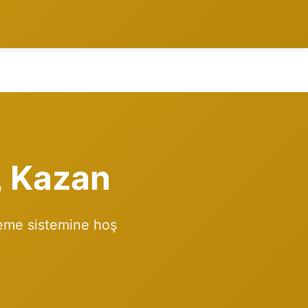
, Kazan
ödeme sistemine hoş