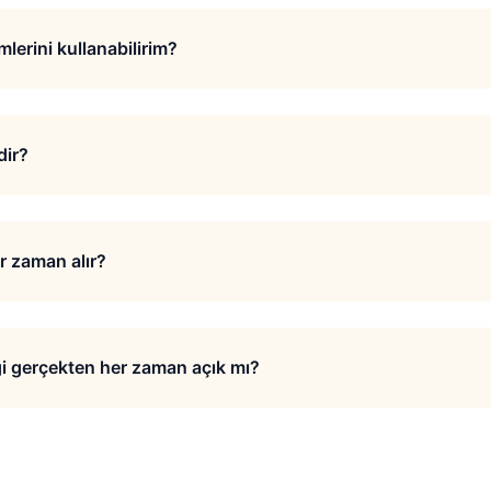
erini kullanabilirim?
dir?
r zaman alır?
i gerçekten her zaman açık mı?