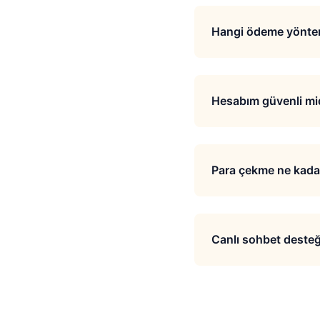
Hangi ödeme yönteml
Hesabım güvenli mi
Para çekme ne kada
Canlı sohbet desteğ