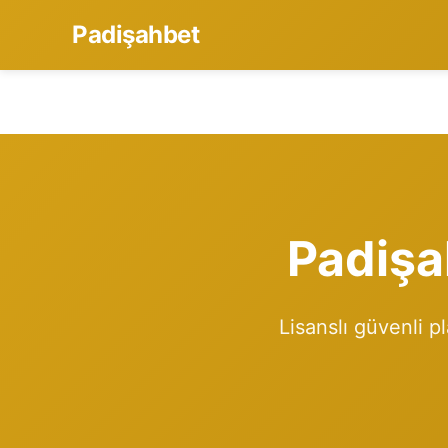
Padişahbet
Padişa
Lisanslı güvenli p