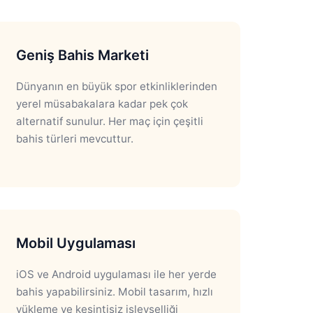
Geniş Bahis Marketi
Dünyanın en büyük spor etkinliklerinden
yerel müsabakalara kadar pek çok
alternatif sunulur. Her maç için çeşitli
bahis türleri mevcuttur.
Mobil Uygulaması
iOS ve Android uygulaması ile her yerde
bahis yapabilirsiniz. Mobil tasarım, hızlı
yükleme ve kesintisiz işlevselliği