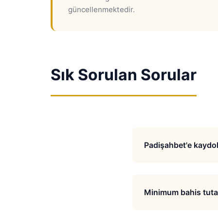
güncellenmektedir.
Sık Sorulan Sorular
Padişahbet'e kaydo
Minimum bahis tutar