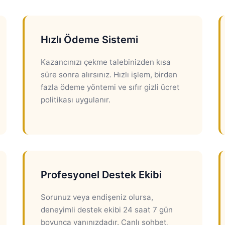
Hızlı Ödeme Sistemi
Kazancınızı çekme talebinizden kısa
süre sonra alırsınız. Hızlı işlem, birden
fazla ödeme yöntemi ve sıfır gizli ücret
politikası uygulanır.
Profesyonel Destek Ekibi
Sorunuz veya endişeniz olursa,
deneyimli destek ekibi 24 saat 7 gün
boyunca yanınızdadır. Canlı sohbet,