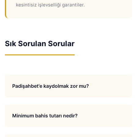
kesintisiz işlevselliği garantiler.
Sık Sorulan Sorular
Padişahbet'e kaydolmak zor mu?
Minimum bahis tutarı nedir?