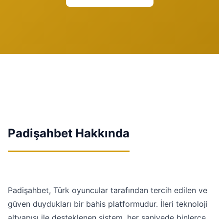
Padişahbet Hakkında
Padişahbet, Türk oyuncular tarafından tercih edilen ve
güven duydukları bir bahis platformudur. İleri teknoloji
altyapısı ile desteklenen sistem, her saniyede binlerce